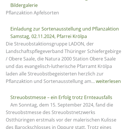
jetzt
Bildergalerie
digital
Pflanzaktion Apfelsorten
Einladung zur Sortenausstellung und Pflanzaktion
Samstag, 02.11.2024, Pfarrei Krölpa
Die Streuobstaktionsgruppe LADON, der
Landschaftspflegeverband Thüringer Schiefergebirge
/ Obere Saale, die Natura 2000 Station Obere Saale
und das evangelisch-lutherische Pfarramt Krölpa
laden alle Streuobstbegeisterten herzlich zur
Einladung
Pflanzaktion und Sortenausstellung am…
weiterlesen
zur
Sortenausstell
Streuobstmesse – ein Erfolg trotz Ernteausfalls
und
Am Sonntag, dem 15. September 2024, fand die
Pflanzaktion
Streuobstmesse des Streuobstnetzwerks
Samstag,
Ostthüringen erstmals vor der malerischen Kulisse
02.11.2024,
des Barockschlosses in Oppurg statt. Trotz eines