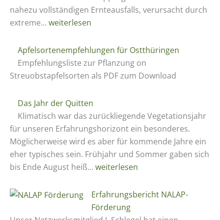
Pfarrei
nahezu vollständigen Ernteausfalls, verursacht durch
Krölpa
Streuobstmesse
extreme…
weiterlesen
–
ein
Apfelsortenempfehlungen für Ostthüringen
Erfolg
Empfehlungsliste zur Pflanzung on
trotz
Streuobstapfelsorten als PDF zum Download
Ernteausfalls
Das Jahr der Quitten
Klimatisch war das zurückliegende Vegetationsjahr
für unseren Erfahrungshorizont ein besonderes.
Möglicherweise wird es aber für kommende Jahre ein
eher typisches sein. Frühjahr und Sommer gaben sich
Das
bis Ende August heiß…
weiterlesen
Jahr
der
Erfahrungsbericht NALAP-
Quitten
Förderung
Unser Netzwerksmitglied J. Schlegel hat einen