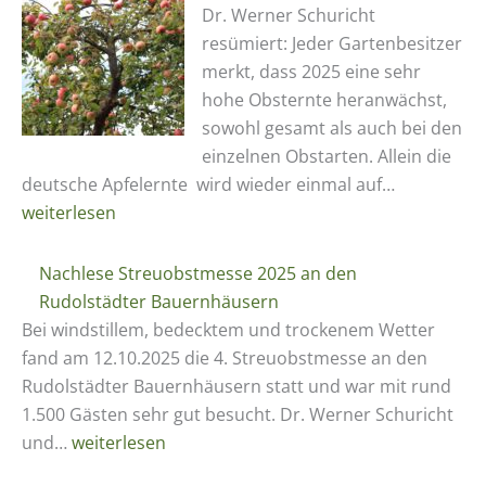
„Jahrhundertobstjahr“
Dr. Werner Schuricht
2025
resümiert: Jeder Gartenbesitzer
merkt, dass 2025 eine sehr
hohe Obsternte heranwächst,
sowohl gesamt als auch bei den
einzelnen Obstarten. Allein die
Super-
deutsche Apfelernte wird wieder einmal auf…
Obstjahr
weiterlesen
2025
Nachlese Streuobstmesse 2025 an den
Rudolstädter Bauernhäusern
Bei windstillem, bedecktem und trockenem Wetter
fand am 12.10.2025 die 4. Streuobstmesse an den
Rudolstädter Bauernhäusern statt und war mit rund
1.500 Gästen sehr gut besucht. Dr. Werner Schuricht
Nachlese
und…
weiterlesen
Streuobstmesse