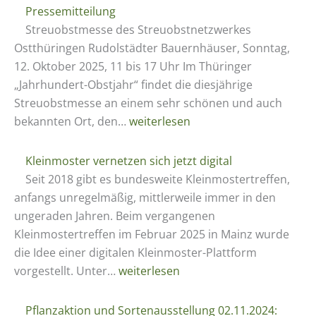
2025
Pressemitteilung
an
Streuobstmesse des Streuobstnetzwerkes
den
Ostthüringen Rudolstädter Bauernhäuser, Sonntag,
Rudolstädter
12. Oktober 2025, 11 bis 17 Uhr Im Thüringer
Bauernhäusern
„Jahrhundert-Obstjahr“ findet die diesjährige
Streuobstmesse an einem sehr schönen und auch
Pressemitteilung
bekannten Ort, den…
weiterlesen
Kleinmoster vernetzen sich jetzt digital
Seit 2018 gibt es bundesweite Kleinmostertreffen,
anfangs unregelmäßig, mittlerweile immer in den
ungeraden Jahren. Beim vergangenen
Kleinmostertreffen im Februar 2025 in Mainz wurde
die Idee einer digitalen Kleinmoster-Plattform
Kleinmoster
vorgestellt. Unter…
weiterlesen
vernetzen
sich
Pflanzaktion und Sortenausstellung 02.11.2024: