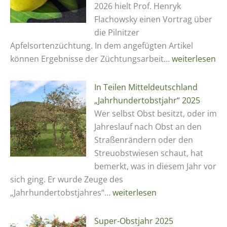
2026 hielt Prof. Henryk
Flachowsky einen Vortrag über
die Pilnitzer
Apfelsortenzüchtung. In dem angefügten Artikel
Wertvolles
können Ergebnisse der Züchtungsarbeit…
weiterlesen
Erbmaterial
In Teilen Mitteldeutschland
„Jahrhundertobstjahr“ 2025
Wer selbst Obst besitzt, oder im
Jahreslauf nach Obst an den
Straßenrändern oder den
Streuobstwiesen schaut, hat
bemerkt, was in diesem Jahr vor
sich ging. Er wurde Zeuge des
In
„Jahrhundertobstjahres“…
weiterlesen
Teilen
Mitteldeutschland
Super-Obstjahr 2025