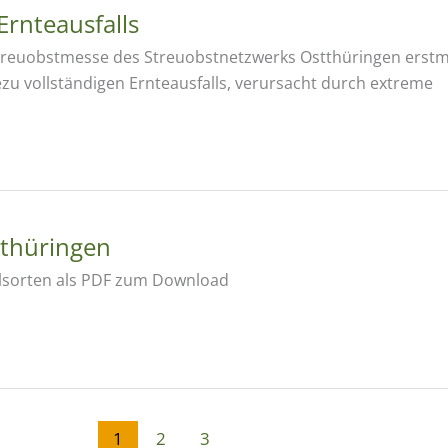
Ernteausfalls
treuobstmesse des Streuobstnetzwerks Ostthüringen erstma
ezu vollständigen Ernteausfalls, verursacht durch extreme
tthüringen
elsorten als PDF zum Download
1
2
3