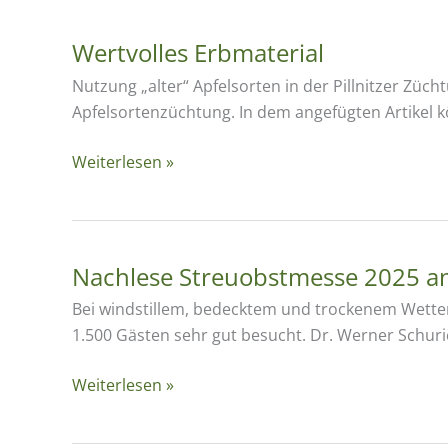
Wertvolles Erbmaterial
Nutzung „alter“ Apfelsorten in der Pillnitzer Züc
Apfelsortenzüchtung. In dem angefügten Artikel 
Wertvolles
Weiterlesen »
Erbmaterial
Nachlese Streuobstmesse 2025 a
Bei windstillem, bedecktem und trockenem Wetter
1.500 Gästen sehr gut besucht. Dr. Werner Schur
Nachlese
Weiterlesen »
Streuobstmesse
2025