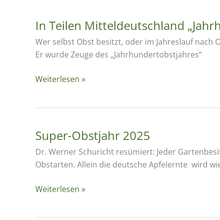
an
den
In Teilen Mitteldeutschland „Jah
Rudolstädter
Wer selbst Obst besitzt, oder im Jahreslauf nach
Bauernhäusern
Er wurde Zeuge des „Jahrhundertobstjahres“
In
Weiterlesen »
Teilen
Mitteldeutschland
„Jahrhundertobstjahr“
2025
Super-Obstjahr 2025
Dr. Werner Schuricht resümiert: Jeder Gartenbes
Obstarten. Allein die deutsche Apfelernte wird wi
Super-
Weiterlesen »
Obstjahr
2025