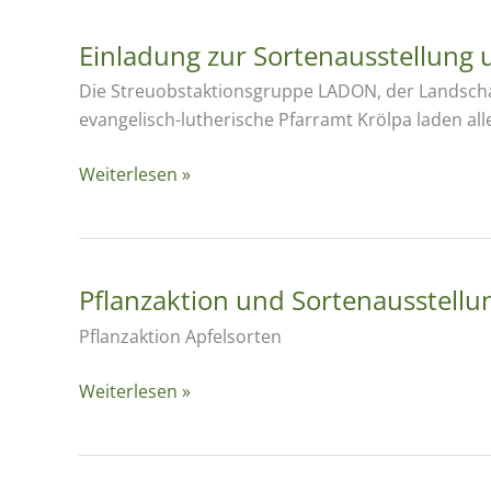
jetzt
digital
Einladung zur Sortenausstellung u
Die Streuobstaktionsgruppe LADON, der Landschaf
evangelisch-lutherische Pfarramt Krölpa laden al
Einladung
Weiterlesen »
zur
Sortenausstellung
und
Pflanzaktion
Pflanzaktion und Sortenausstellun
Samstag,
Pflanzaktion Apfelsorten
02.11.2024,
Pfarrei
Pflanzaktion
Weiterlesen »
Krölpa
und
Sortenausstellung
02.11.2024: