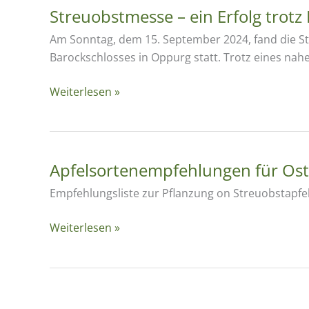
Bildergalerie
Streuobstmesse – ein Erfolg trotz 
Am Sonntag, dem 15. September 2024, fand die S
Barockschlosses in Oppurg statt. Trotz eines nah
Streuobstmesse
Weiterlesen »
–
ein
Erfolg
trotz
Apfelsortenempfehlungen für Os
Ernteausfalls
Empfehlungsliste zur Pflanzung on Streuobstapf
Apfelsortenempfehlungen
Weiterlesen »
für
Ostthüringen