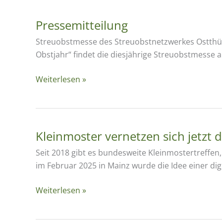
Pressemitteilung
Streuobstmesse des Streuobstnetzwerkes Ostthüri
Obstjahr“ findet die diesjährige Streuobstmesse
Pressemitteilung
Weiterlesen »
Kleinmoster vernetzen sich jetzt di
Seit 2018 gibt es bundesweite Kleinmostertreffe
im Februar 2025 in Mainz wurde die Idee einer dig
Kleinmoster
Weiterlesen »
vernetzen
sich