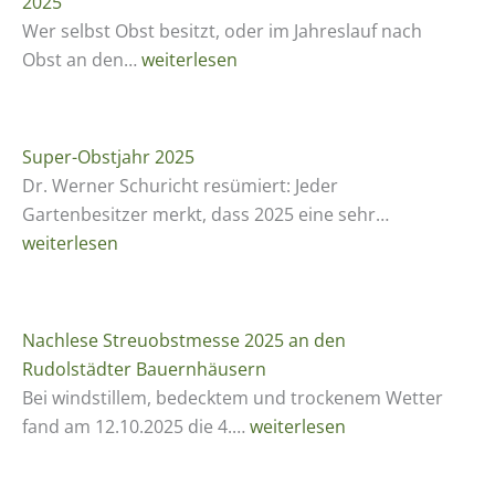
2025
t
Wer selbst Obst besitzt, oder im Jahreslauf nach
e
I
Obst an den…
weiterlesen
r
n
i
T
a
e
Super-Obstjahr 2025
l
i
Dr. Werner Schuricht resümiert: Jeder
l
S
Gartenbesitzer merkt, dass 2025 eine sehr…
e
u
weiterlesen
n
p
M
e
i
r
Nachlese Streuobstmesse 2025 an den
t
-
Rudolstädter Bauernhäusern
t
O
Bei windstillem, bedecktem und trockenem Wetter
e
b
N
fand am 12.10.2025 die 4.…
weiterlesen
l
s
a
d
t
c
e