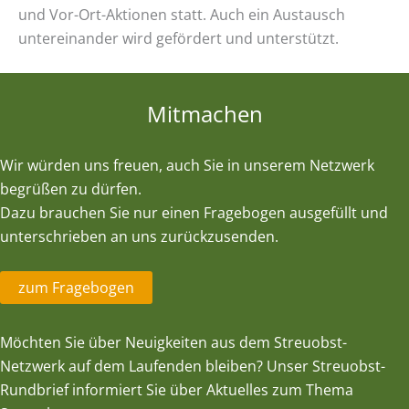
und Vor-Ort-Aktionen statt. Auch ein Austausch
n
untereinander wird gefördert und unterstützt.
Mitmachen
Wir würden uns freuen, auch Sie in unserem Netzwerk
begrüßen zu dürfen.
Dazu brauchen Sie nur einen Fragebogen ausgefüllt und
unterschrieben an uns zurückzusenden.
zum Fragebogen
Möchten Sie über Neuigkeiten aus dem Streuobst-
Netzwerk auf dem Laufenden bleiben? Unser Streuobst-
Rundbrief informiert Sie über Aktuelles zum Thema