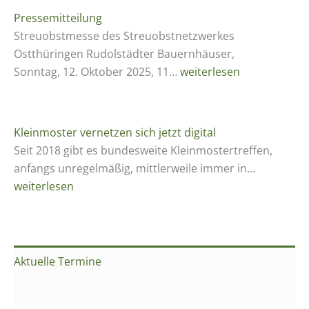
j
h
u
Pressemitteilung
a
l
t
Streuobstmesse des Streuobstnetzwerkes
h
e
s
Ostthüringen Rudolstädter Bauernhäuser,
r
s
c
P
Sonntag, 12. Oktober 2025, 11…
weiterlesen
2
e
h
r
0
S
l
e
2
t
a
s
5
Kleinmoster vernetzen sich jetzt digital
r
n
s
Seit 2018 gibt es bundesweite Kleinmostertreffen,
e
d
e
K
anfangs unregelmäßig, mittlerweile immer in…
u
„
m
l
weiterlesen
o
J
i
e
b
a
t
i
s
h
t
n
t
r
e
m
m
Aktuelle Termine
h
i
o
e
u
l
s
s
n
u