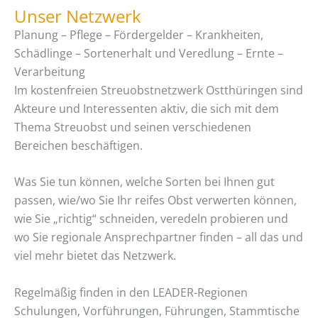
t
Unser Netzwerk
t
ä
Planung – Pflege – Fördergelder – Krankheiten,
z
d
Schädlinge – Sortenerhalt und Veredlung – Ernte –
t
t
Verarbeitung
d
e
Im kostenfreien Streuobstnetzwerk Ostthüringen sind
i
r
Akteure und Interessenten aktiv, die sich mit dem
g
B
Thema Streuobst und seinen verschiedenen
i
a
Bereichen beschäftigen.
t
u
a
e
Was Sie tun können, welche Sorten bei Ihnen gut
l
r
passen, wie/wo Sie Ihr reifes Obst verwerten können,
n
wie Sie „richtig“ schneiden, veredeln probieren und
h
wo Sie regionale Ansprechpartner finden – all das und
ä
viel mehr bietet das Netzwerk.
u
s
Regelmäßig finden in den LEADER-Regionen
e
Schulungen, Vorführungen, Führungen, Stammtische
r