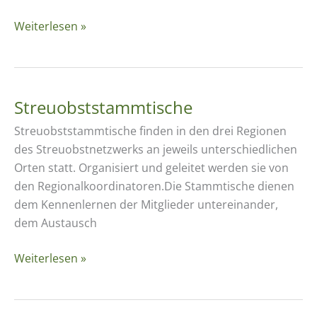
Vorführungen
Weiterlesen »
Obst­
baum­
schnitt
und
Streuobst­stammtische
Veredlung
Streuobststammtische finden in den drei Regionen
des Streuobstnetzwerks an jeweils unterschiedlichen
Orten statt. Organisiert und geleitet werden sie von
den Regionalkoordinatoren.Die Stammtische dienen
dem Kennenlernen der Mitglieder untereinander,
dem Austausch
Streuobst­
Weiterlesen »
stammtische