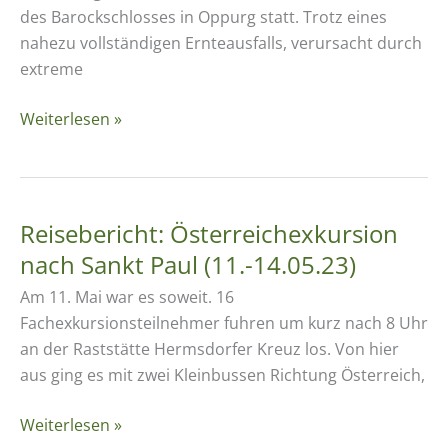
des Barockschlosses in Oppurg statt. Trotz eines
nahezu vollständigen Ernteausfalls, verursacht durch
extreme
Streuobstmesse
Weiterlesen »
–
ein
Erfolg
trotz
Reisebericht: Österreichexkursion
Ernteausfalls
nach Sankt Paul (11.-14.05.23)
Am 11. Mai war es soweit. 16
Fachexkursionsteilnehmer fuhren um kurz nach 8 Uhr
an der Raststätte Hermsdorfer Kreuz los. Von hier
aus ging es mit zwei Kleinbussen Richtung Österreich,
Reisebericht:
Weiterlesen »