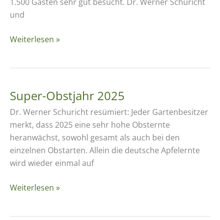
1.500 Gästen sehr gut besucht. Dr. Werner Schuricht
und
Nachlese
Weiterlesen »
Streuobstmesse
2025
an
den
Super-Obstjahr 2025
Rudolstädter
Dr. Werner Schuricht resümiert: Jeder Gartenbesitzer
Bauernhäusern
merkt, dass 2025 eine sehr hohe Obsternte
heranwächst, sowohl gesamt als auch bei den
einzelnen Obstarten. Allein die deutsche Apfelernte
wird wieder einmal auf
Super-
Weiterlesen »
Obstjahr
2025