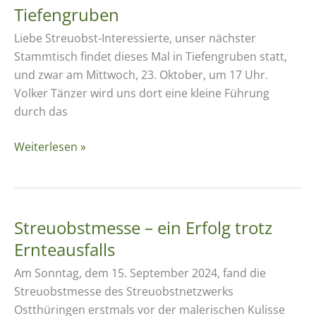
Samstag,
Tiefengruben
02.11.2024,
Liebe Streuobst-Interessierte, unser nächster
Pfarrei
Stammtisch findet dieses Mal in Tiefengruben statt,
Krölpa
und zwar am Mittwoch, 23. Oktober, um 17 Uhr.
Volker Tänzer wird uns dort eine kleine Führung
durch das
Streuobststammtisch
Weiterlesen »
in
Tiefengruben
Streuobstmesse – ein Erfolg trotz
Ernteausfalls
Am Sonntag, dem 15. September 2024, fand die
Streuobstmesse des Streuobstnetzwerks
Ostthüringen erstmals vor der malerischen Kulisse