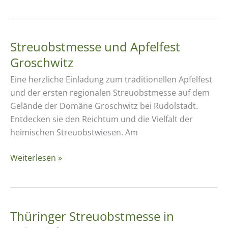
Österreichexkursion
nach
Sankt
Paul
Streuobstmesse und Apfelfest
(11.-14.05.23)
Groschwitz
Eine herzliche Einladung zum traditionellen Apfelfest
und der ersten regionalen Streuobstmesse auf dem
Gelände der Domäne Groschwitz bei Rudolstadt.
Entdecken sie den Reichtum und die Vielfalt der
heimischen Streuobstwiesen. Am
Streuobstmesse
Weiterlesen »
und
Apfelfest
Groschwitz
Thüringer Streuobstmesse in