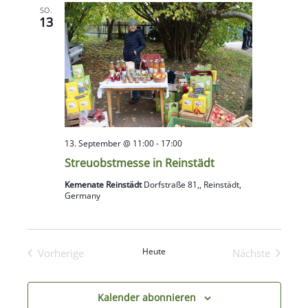
SO.
Navigati
13
13. September @ 11:00
-
17:00
Streuobstmesse in Reinstädt
Kemenate Reinstädt
Dorfstraße 81,, Reinstädt,
Germany
Heute
Vorherige
Nächste
Veranstaltungen
Veranstaltu
Kalender abonnieren