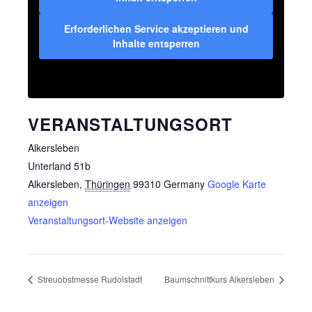
Erforderlichen Service akzeptieren und
Inhalte entsperren
VERANSTALTUNGSORT
Alkersleben
Unterland 51b
Alkersleben
,
Thüringen
99310
Germany
Google Karte
anzeigen
Veranstaltungsort-Website anzeigen
Streuobstmesse Rudolstadt
Baumschnittkurs Alkersleben